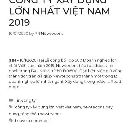
LỚN NHẤT VIỆT NAM
2019
10/01/2020
by
PR Newtecons
(HN – 10/1/2020) Tại Lễ công bố Top 500 Doanh nghiệp lớn
nhất Việt Nam năm 2019, Newtecons tiếp tục được vinh
danh trong BXH với vị trí thứ 190/500. Đặc biệt, việc giữ vững
thành tích trên đã giúp Newtecons trở thành một trong 12
doanh nghiệp lớn nhất ngành Xây dựng trong nước. …
Read
more
Categories
Tin công ty
Tags
công ty xây dựng lớn nhất việt nam
,
newtecons
,
xay
dung
,
tổng thầu newtecons
Leave a comment