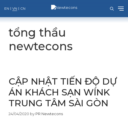
EN
VN
CN
Skip
to
tổng thầu
content
newtecons
CẬP NHẬT TIẾN ĐỘ DỰ
ÁN KHÁCH SẠN WÍNK
TRUNG TÂM SÀI GÒN
24/04/2020
by
PR Newtecons