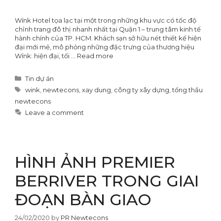
Wínk Hotel tọa lạc tại một trong những khu vực có tốc độ
chỉnh trang đô thị nhanh nhất tại Quận 1 – trung tâm kinh tế
hành chính của TP. HCM. Khách sạn sở hữu nét thiết kế hiện
đại mới mẻ, mô phỏng những đặc trưng của thương hiệu
Wínk: hiện đại, tối …
Read more
Categories
Tin dự án
Tags
wink
,
newtecons
,
xay dung
,
công ty xây dựng
,
tổng thầu
newtecons
Leave a comment
HÌNH ẢNH PREMIER
BERRIVER TRONG GIAI
ĐOẠN BÀN GIAO
24/02/2020
by
PR Newtecons