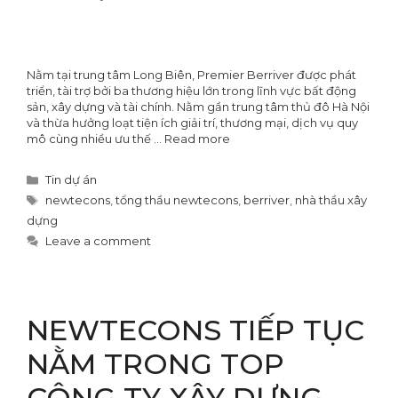
Nằm tại trung tâm Long Biên, Premier Berriver được phát
triển, tài trợ bởi ba thương hiệu lớn trong lĩnh vực bất động
sản, xây dựng và tài chính. Nằm gần trung tâm thủ đô Hà Nội
và thừa hưởng loạt tiện ích giải trí, thương mại, dịch vụ quy
mô cùng nhiều ưu thế …
Read more
Categories
Tin dự án
Tags
newtecons
,
tổng thầu newtecons
,
berriver
,
nhà thầu xây
dựng
Leave a comment
NEWTECONS TIẾP TỤC
NẰM TRONG TOP
CÔNG TY XÂY DỰNG