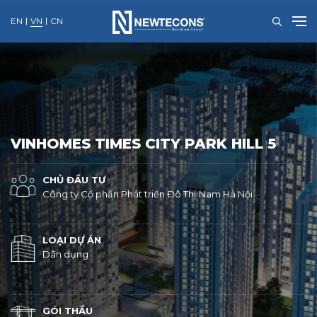
EN
VN
CN
Skip
to
content
VINHOMES TIMES CITY PARK HILL 5
CHỦ ĐẦU TƯ
Công ty Cổ phần Phát triển Đô Thị Nam Hà Nội
LOẠI DỰ ÁN
Dân dụng
GÓI THẦU