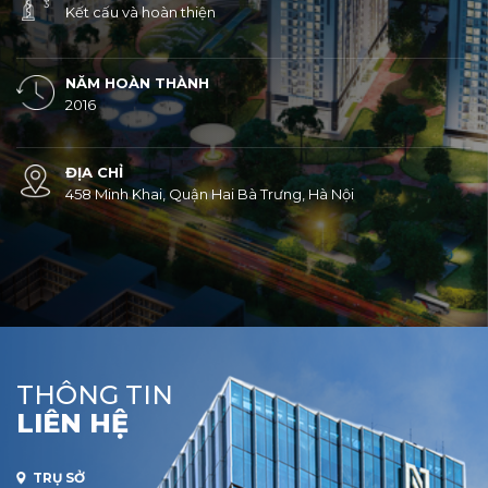
Kết cấu và hoàn thiện
NĂM HOÀN THÀNH
2016
ĐỊA CHỈ
458 Minh Khai, Quận Hai Bà Trưng, Hà Nội
THÔNG TIN
L
I
Ê
N
H
Ệ
TRỤ SỞ