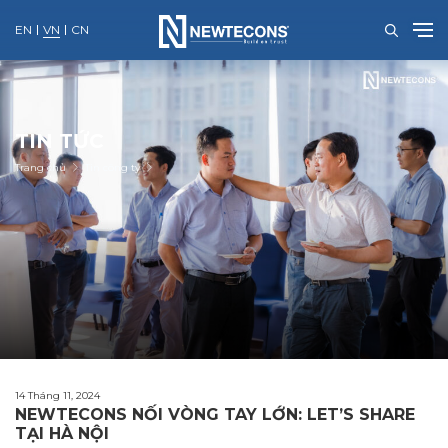
EN
VN
CN
Skip
to
content
TIN TỨC
Trang chủ
Tin công ty
14 Tháng 11, 2024
NEWTECONS NỐI VÒNG TAY LỚN: LET’S SHARE
TẠI HÀ NỘI