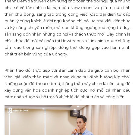
Thanh Liêm đã truyền cảm hứng cho toàn thể đội ngũ qua những
chia sẻ về tầm nhìn dài hạn của Newtecons và giá trị của tinh
thần chủ động, sáng tạo trong công việc. Các đại diện từ cấp
quản lý cũng khích lệ đội ngũ không chỉ nỗ lực trau dồi kiến thức
và kỹ năng chuyên môn, mà còn không ngừng mở rộng tư duy,
sẵn sàng đón nhận những cơ hội và thách thức mới. Đây chính là
chìa khóa để mỗi cá nhân tại Newtecons tự tin chinh phục những
tầm cao trong sự nghiệp, đồng thời đóng góp vào hành trình
phát triển bền vững của Công ty.
Phần trao đổi trực tiếp với Ban Lãnh đạo đã giúp cán bộ, nhân
viên giải đáp thắc mắc và nhận được sự định hướng kịp thời.
Những cuộc đối thoại cởi mở, thẳng thắn này chính là nền tảng để
xây dựng văn hoá doanh nghiệp tích cực, nơi mỗi cá nhân đều
cảm nhận được sự hỗ trợ và khích lệ để phát triển và cống hiến.