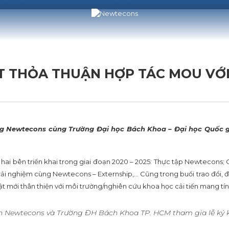
T THỎA THUẬN HỢP TÁC MOU VỚI
ng Newtecons cùng Trường Đại học Bách Khoa – Đại học Quốc gi
c hai bên triển khai trong giai đoạn 2020 – 2025: Thực tập Newtecons
i nghiệm cùng Newtecons – Externship,… Cũng trong buổi trao đổi, đạ
ật mới thân thiện với môi trường/nghiên cứu khoa học cải tiến mang tín
n Newtecons và Trường ĐH Bách Khoa TP. HCM tham gia lễ ký 