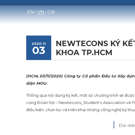
Skip
to
EN
VN
CN
content
NEWTECONS KÝ KẾ
2020-11
03
KHOA TP.HCM
(HCM, 03/11/2020) Công ty Cổ phần Đầu tư Xây dự
diện MOU.
Thông qua nội dung ký kết, một số chương trình sẽ đượ
cùng Đoàn hội – Newtecons_Student’s Association và Trả
điều kiện, chọn lọc và triển khai những công nghệ kỹ thu
Đại diệ