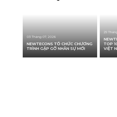
29 Thán
03 Tháng 07, 2026
NEWTE
NEWTECONS TỔ CHỨC CHƯƠNG
TOP 1
TRÌNH GẶP GỠ NHÂN SỰ MỚI
VIỆT 
XÂY D