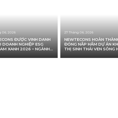
g 06, 2026
27 Tháng 06, 2026
CONS ĐƯỢC VINH DANH
NEWTECONS HOÀN THÀN
0 DOANH NGHIỆP ESG
ĐÓNG NẮP HẦM DỰ ÁN K
NAM XANH 2026 – NGÀNH
THỊ SINH THÁI VEN SÔNG
ỰNG
XUÂN