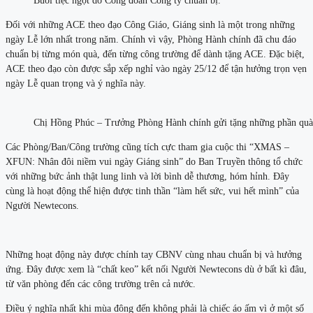
Buổi tiệc ngọt do Công đoàn Công ty chuẩn bị.
Đối với những ACE theo đạo Công Giáo, Giáng sinh là một trong những
ngày Lễ lớn nhất trong năm. Chính vì vậy, Phòng Hành chính đã chu đáo
chuẩn bị từng món quà, đến từng công trường để dành tặng ACE. Đặc biệt,
ACE theo đạo còn được sắp xếp nghỉ vào ngày 25/12 để tận hưởng trọn vẹn
ngày Lễ quan trọng và ý nghĩa này.
Chị Hồng Phúc – Trưởng Phòng Hành chính gửi tặng những phần quà
Các Phòng/Ban/Công trường cũng tích cực tham gia cuộc thi “XMAS –
XFUN: Nhân đôi niềm vui ngày Giáng sinh” do Ban Truyền thông tổ chức
với những bức ảnh thật lung linh và lời bình dễ thương, hóm hỉnh. Đây
cùng là hoạt động thể hiện được tinh thần “làm hết sức, vui hết mình” của
Người Newtecons.
Những hoạt động này được chính tay CBNV cùng nhau chuẩn bị và hưởng
ứng. Đây được xem là “chất keo” kết nối Người Newtecons dù ở bất kì đâu,
từ văn phòng đến các công trường trên cả nước.
Điều ý nghĩa nhất khi mùa đông đến không phải là chiếc áo ấm vì ở một số