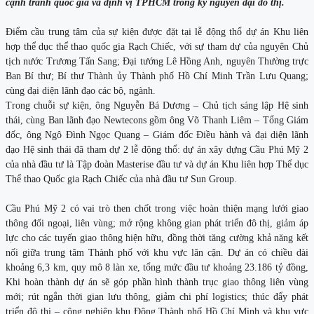
cạnh tranh quốc gia và định vị TPHCM trong kỷ nguyên đại đô thị.
Điểm cầu trung tâm của sự kiện được đặt tại lễ động thổ dự án Khu liên
hợp thể dục thể thao quốc gia Rạch Chiếc, với sự tham dự của nguyên Chủ
tịch nước Trương Tấn Sang; Đại tướng Lê Hồng Anh, nguyên Thường trực
Ban Bí thư; Bí thư Thành ủy Thành phố Hồ Chí Minh Trần Lưu Quang;
cùng đại diện lãnh đạo các bộ, ngành.
Trong chuỗi sự kiện, ông Nguyễn Bá Dương – Chủ tịch sáng lập Hệ sinh
thái, cùng Ban lãnh đạo Newtecons gồm ông Võ Thanh Liêm – Tổng Giám
đốc, ông Ngô Đình Ngọc Quang – Giám đốc Điều hành và đại diện lãnh
đạo Hệ sinh thái đã tham dự 2 lễ động thổ: dự án xây dựng Cầu Phú Mỹ 2
của nhà đầu tư là Tập đoàn Masterise đầu tư và dự án Khu liên hợp Thể dục
Thể thao Quốc gia Rạch Chiếc của nhà đầu tư Sun Group.
Cầu Phú Mỹ 2 có vai trò then chốt trong việc hoàn thiện mạng lưới giao
thông đối ngoại, liên vùng; mở rộng không gian phát triển đô thị, giảm áp
lực cho các tuyến giao thông hiện hữu, đồng thời tăng cường khả năng kết
nối giữa trung tâm Thành phố với khu vực lân cận. Dự án có chiều dài
khoảng 6,3 km, quy mô 8 làn xe, tổng mức đầu tư khoảng 23.186 tỷ đồng,
Khi hoàn thành dự án sẽ góp phần hình thành trục giao thông liên vùng
mới; rút ngắn thời gian lưu thông, giảm chi phí logistics; thúc đẩy phát
triển đô thị – công nghiệp khu Đông Thành phố Hồ Chí Minh và khu vực