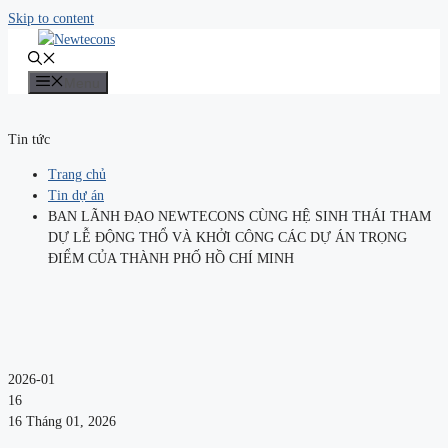
Skip to content
Menu
Tin tức
Trang chủ
Tin dự án
BAN LÃNH ĐẠO NEWTECONS CÙNG HỆ SINH THÁI THAM
DỰ LỄ ĐỘNG THỔ VÀ KHỞI CÔNG CÁC DỰ ÁN TRỌNG
ĐIỂM CỦA THÀNH PHỐ HỒ CHÍ MINH
2026-01
16
16 Tháng 01, 2026