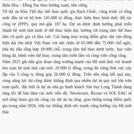
Biên Hòa – Đồng Nai theo hướng xanh, bền vững.
Về dự án Khu Thể dục thể thao quốc gia Rạch Chiếc, công trình có tổng
mức đầu tư sơ bộ hơn 145.600 tỷ đồng, thực hiện theo hình thức đối tác
công tư (PPP), quy mô gần 187 ha. Dự án được định hướng phát triển
thành hệ sinh thái kinh tế thể thao hiện đại, hướng tới trung tâm thể thao
tầm cỡ quốc gia và khu vực. Các hạng mục trọng điểm gồm sân vận động
hiện đại lớn nhất Việt Nam với sức chứa từ 65.000 đến 75.000 chỗ ngồi,
nhà thi đấu tổng hợp 18.000 chỗ, trung tâm thể thao dưới nước, học viện
bóng đá, bệnh viện thể thao, trung tâm triển lãm và công viên công cộng.
Năm 2025 ghi dấu giai đoạn tăng trưởng mạnh của Hệ sinh thái với doanh
thu toàn hệ sinh thái cán mốc 29.000 tỷ đồng, trong đó riêng lĩnh vực xây
lắp của 3 công ty đóng góp 26.000 tỷ đồng. Trên nền tảng kết quả này,
cùng năng lực thi công được khẳng định qua nhiều dự án quy mô lớn trên
toàn quốc, đặc biệt là dự án nhà ga hành khách Sân bay Long Thành đang
tăng tốc để bảo đảm các mốc tiến độ, Newtecons, Ricons và SOL E&C sẽ
mở rộng tham gia thi công các dự án hạ tầng, giao thông trọng điểm quốc
gia trong năm 2026, tiếp tục khẳng định sức mạnh cộng hưởng của Hệ sinh
thái.