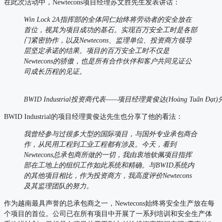
在此次活动中，Newtecons项目经理苏文胜先生发表讲话：
Win Lock 2A指挥部的全体同仁始终将劳动者的安全放在
首位，视其为项目成功的基石。实现百万安全工时是各部
门紧密协作，以及Newtecons、监理单位、投资商方领导
层坚定承诺的结果。项目的百万安全工时不仅是
Newtecons的骄傲，也是所有合作伙伴和客户共同见证公
司成长历程的见证。
BWID Industrial投资商代表——项目经理黄俊达(Hoàng Tuấn Đạt
BWID Industrial的项目经理黄俊达先生也分享了他的看法：
我曾经参与过很多大型的国际项目，与国外专业承包商合
作，从民用工程到工业工程都有涉及。今天，看到
Newtecons总承包商所做的一切，我由衷地钦佩项目指挥
部在工地上的组织工作如此系统和精确。与BWID系统内
的其他项目相比，作为投资商方，我高度评价Newtecons
及其监理团队的努力。
作为越南最具声誉的总承包商之一，Newtecons始终将安全生产放在每
个项目的首位。公司已在所有项目中开展了一系列培训和安全生产体