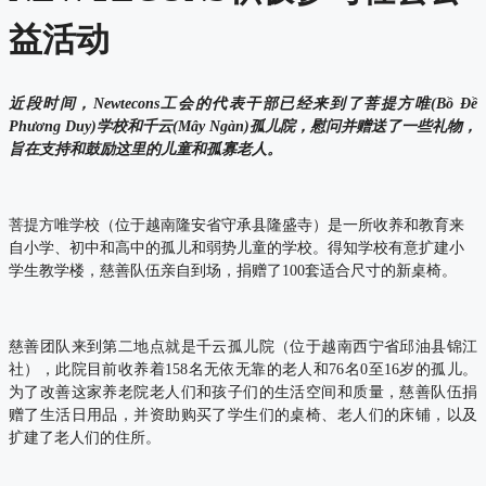
益活动
近段时间，Newtecons工会的代表干部已经来到了菩提方唯(Bồ Đề
Phương Duy)学校和千云(Mây Ngàn)孤儿院，慰问并赠送了一些礼物，
旨在支持和鼓励这里的儿童和孤寡老人。
菩提方唯学校（位于越南隆安省守承县隆盛寺）是一所收养和教育来
自小学、初中和高中的孤儿和弱势儿童的学校。得知学校有意扩建小
学生教学楼，慈善队伍亲自到场，捐赠了100套适合尺寸的新桌椅。
慈善团队来到第二地点就是千云孤儿院（位于越南西宁省邱油县锦江
社），此院目前收养着158名无依无靠的老人和76名0至16岁的孤儿。
为了改善这家养老院老人们和孩子们的生活空间和质量，慈善队伍捐
赠了生活日用品，并资助购买了学生们的桌椅、老人们的床铺，以及
扩建了老人们的住所。