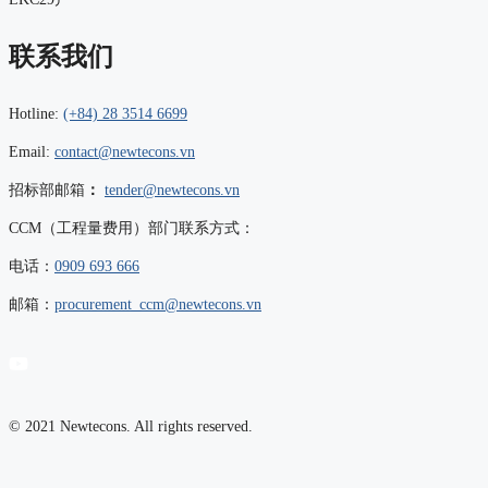
联系我们
Hotline:
(+84) 28 3514 6699
Email:
contact@newtecons.vn
招标部邮箱
：
tender@newtecons.vn
CCM（工程量费用）部门联系方式：
电话：
0909 693 666
邮箱：
procurement_ccm@newtecons.vn
© 2021 Newtecons. All rights reserved.