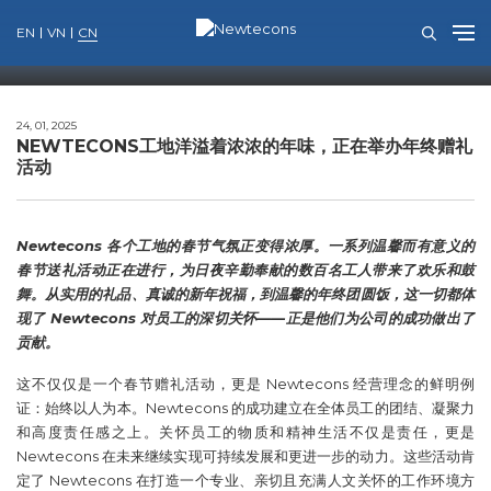
消息
主页
公司新闻
EN
VN
CN
Skip
to
content
24, 01, 2025
NEWTECONS工地洋溢着浓浓的年味，正在举办年终赠礼
活动
Newtecons 各个工地的春节气氛正变得浓厚。一系列温馨而有意义的
春节送礼活动正在进行，为日夜辛勤奉献的数百名工人带来了欢乐和鼓
舞。从实用的礼品、真诚的新年祝福，到温馨的年终团圆饭，这一切都体
现了 Newtecons 对员工的深切关怀——正是他们为公司的成功做出了
贡献。
这不仅仅是一个春节赠礼活动，更是 Newtecons 经营理念的鲜明例
证：始终以人为本。Newtecons 的成功建立在全体员工的团结、凝聚力
和高度责任感之上。关怀员工的物质和精神生活不仅是责任，更是
Newtecons 在未来继续实现可持续发展和更进一步的动力。这些活动肯
定了 Newtecons 在打造一个专业、亲切且充满人文关怀的工作环境方