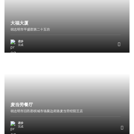
大福大厦
胡志明市平盛郡第二十五坊
进步
完成
麦当劳餐厅
胡志明市旧邑郡槟城市场奠边府路麦当劳经阳王店
进步
完成