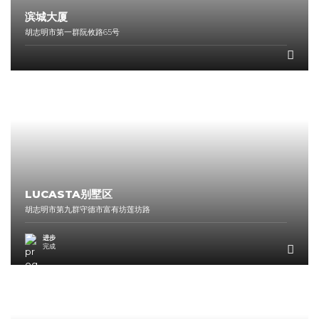
滨城大厦
胡志明市第一群阮攸路65号
LUCASTA别墅区
胡志明市第九群守德市富有坊莲坊路
进步
完成