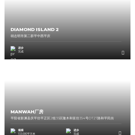
DIAMOND ISLAND 2
胡志明市第二群平中西平庆
进步
完成
MANWAH厂房
平阳省新渊县庆平坊平正区2组35区隆木和富坊354号DT27路和平民街
规模
进步
133.000平方米
完成